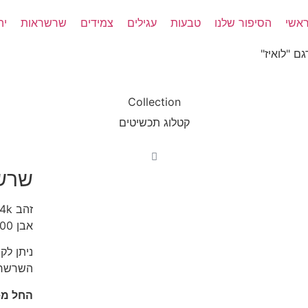
אשי
הסיפור שלנו
טבעות
עגילים
צמידים
שרשראות
יה
ם "לואיז"
Collection
קטלוג תכשיטים
שרשר
זהב 14k
אבן 3.00 קראט
ניתן לק
השרשרא
החל מ-1490